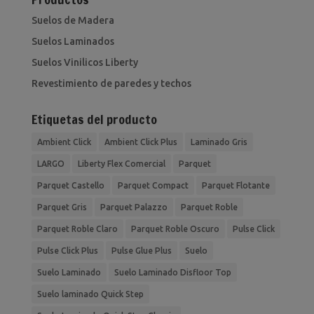
Suelos de Madera
Suelos Laminados
Suelos Vinilicos Liberty
Revestimiento de paredes y techos
Etiquetas del producto
Ambient Click
Ambient Click Plus
Laminado Gris
LARGO
Liberty Flex Comercial
Parquet
Parquet Castello
Parquet Compact
Parquet Flotante
Parquet Gris
Parquet Palazzo
Parquet Roble
Parquet Roble Claro
Parquet Roble Oscuro
Pulse Click
Pulse Click Plus
Pulse Glue Plus
Suelo
Suelo Laminado
Suelo Laminado Disfloor Top
Suelo laminado Quick Step