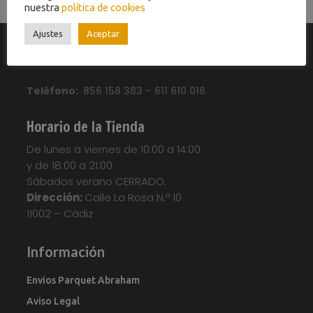
nuestra
política de cookies
Ajustes
Aceptar
CADIZ
Teléfono:
856 158 383 – 611 610 018
Horario de la Tienda
De lunes a viernes de 10:00 a 14:00
y de 18:00 a 21:00.
Sábados verano CERRADO.
Dirección:
Calle La Rosa N.º 10
11002 – Cádiz
Información
Envios Parquet Abraham
Aviso Legal