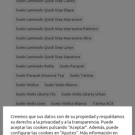
Suelo Laminado Quick Step Classic
Suelo Laminado Quick Step Eligna
Suelo Laminado Quick Step Impressive
Suelo Laminado Quick Step Impressive Pattners
Suelo Laminado Quick Step Impressive Ultra
Suelo Laminado Quick Step Largo
Suelo Laminado Quick Step Signature
Suelo Laminado Roble
Suelo Parquet
Suelo Parquet Diswood Top
Suelo Tarima
Suelo Vinilico
Suelo Vinilo Blanco
Suelo Vinilo Liberty Clic
Suelo Vinilo Liberty Urban
Suelo Vinilo Livyn
Suelo Vinílico Blanco
Tarima AC4
Tarima AC5
Tarima Flotante
Tarima Gris
Creemos que sus datos son de su propiedad y respaldamos
su derecho a la privacidad y a la transparencia. Puede
Tarima Laminada
Tarima Roble
Tarimas
aceptar las cookies pulsando "Aceptar". Además, puede
configurar las cookies en "Ajustes". Más información en