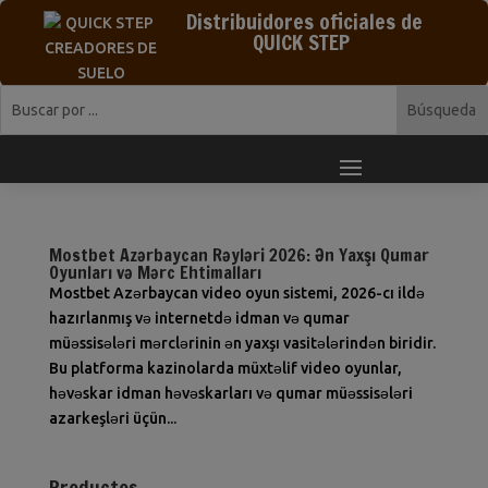
Distribuidores oficiales de
QUICK STEP
Mostbet Azərbaycan Rəyləri 2026: Ən Yaxşı Qumar
Oyunları və Mərc Ehtimalları
Mostbet Azərbaycan video oyun sistemi, 2026-cı ildə
hazırlanmış və internetdə idman və qumar
müəssisələri mərclərinin ən yaxşı vasitələrindən biridir.
Bu platforma kazinolarda müxtəlif video oyunlar,
həvəskar idman həvəskarları və qumar müəssisələri
azarkeşləri üçün...
Productos