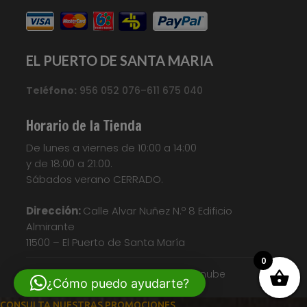
EL PUERTO DE SANTA MARIA
Teléfono:
956 052 076–611 675 040
Horario de la Tienda
De lunes a viernes de 10:00 a 14:00
y de 18:00 a 21:00.
Sábados verano CERRADO.
Dirección:
Calle Alvar Nuñez N.º 8 Edificio
Almirante
11500 – El Puerto de Santa María
0
© Diseño web| Nosunelanube
¿Cómo puedo ayudarte?
CONSULTA NUESTRAS PROMOCIONES