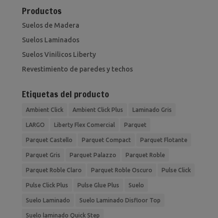
Productos
Suelos de Madera
Suelos Laminados
Suelos Vinilicos Liberty
Revestimiento de paredes y techos
Etiquetas del producto
Ambient Click
Ambient Click Plus
Laminado Gris
LARGO
Liberty Flex Comercial
Parquet
Parquet Castello
Parquet Compact
Parquet Flotante
Parquet Gris
Parquet Palazzo
Parquet Roble
Parquet Roble Claro
Parquet Roble Oscuro
Pulse Click
Pulse Click Plus
Pulse Glue Plus
Suelo
Suelo Laminado
Suelo Laminado Disfloor Top
Suelo laminado Quick Step