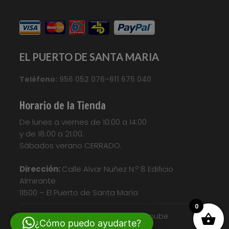
EL PUERTO DE SANTA MARIA
Teléfono:
956 052 076–611 675 040
Horario de la Tienda
De lunes a viernes de 10:00 a 14:00
y de 18:00 a 21:00.
Sábados verano CERRADO.
Dirección:
Calle Alvar Nuñez N.º 8 Edificio
Almirante
11500 – El Puerto de Santa María
0
© Diseño web| Nosunelanube
¿Cómo puedo ayudarte?