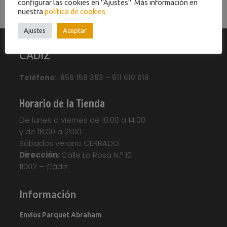
configurar las cookies en "Ajustes". Más información en
nuestra
política de cookies
Ajustes
Aceptar
CADIZ
Teléfono:
856 158 383 – 611 610 018
Horario de la Tienda
De lunes a viernes de 10:00 a 14:00
y de 18:00 a 21:00.
Sábados verano CERRADO.
Dirección:
Calle La Rosa N.º 10
11002 – Cádiz
Información
Envios Parquet Abraham