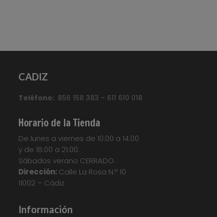
CADIZ
Teléfono:
856 158 383 – 611 610 018
Horario de la Tienda
De lunes a viernes de 10:00 a 14:00
y de 18:00 a 21:00.
Sábados verano CERRADO.
Dirección:
Calle La Rosa N.º 10
11002 – Cádiz
Información