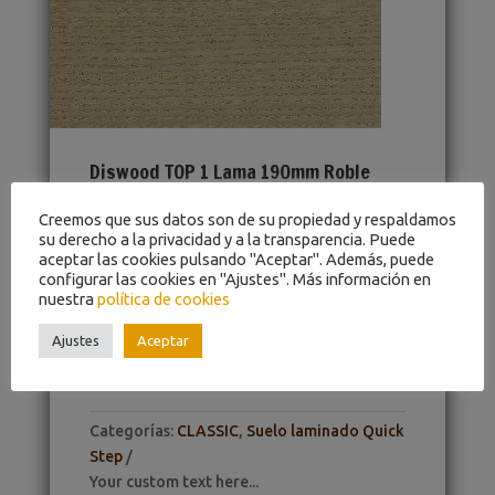
Diswood TOP 1 Lama 190mm Roble
Minzaw Gris Premium Lacado Extra
Mate
Creemos que sus datos son de su propiedad y respaldamos
su derecho a la privacidad y a la transparencia. Puede
aceptar las cookies pulsando "Aceptar". Además, puede
Marca
:
Diswood Top
configurar las cookies en "Ajustes". Más información en
nuestra
política de cookies
Referencia
:
1 Lama 190
Ajustes
Aceptar
Color
:
Roble
Categorías:
CLASSIC
,
Suelo laminado Quick
Step
Your custom text here...