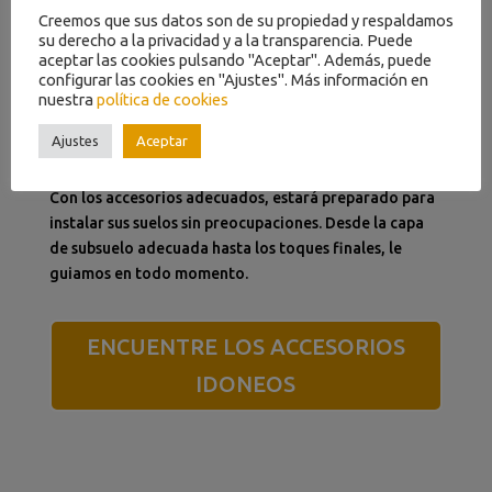
Creemos que sus datos son de su propiedad y respaldamos
su derecho a la privacidad y a la transparencia. Puede
aceptar las cookies pulsando "Aceptar". Además, puede
configurar las cookies en "Ajustes". Más información en
nuestra
política de cookies
ACCESORIOS
SUELOS VINÍLICOS
Ajustes
Aceptar
Con los accesorios adecuados, estará preparado para
instalar sus suelos sin preocupaciones. Desde la capa
de subsuelo adecuada hasta los toques finales, le
guiamos en todo momento.
ENCUENTRE LOS ACCESORIOS
IDONEOS