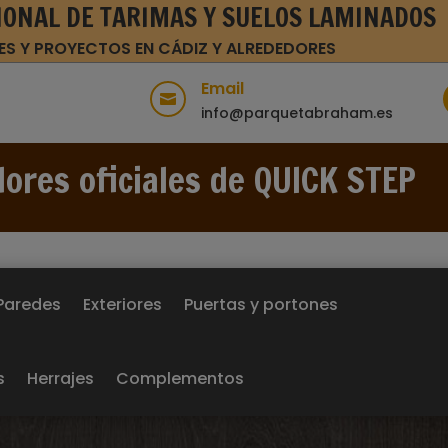
IONAL DE TARIMAS Y SUELOS LAMINADOS
ES Y PROYECTOS EN CÁDIZ Y ALREDEDORES
Email

info@parquetabraham.es
dores oficiales de QUICK STEP
Paredes
Exteriores
Puertas y portones
s
Herrajes
Complementos