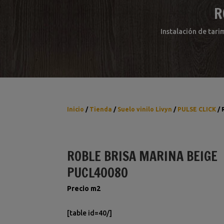
R
Instalación de tari
Inicio
/
Tienda
/
Suelo vinilo Livyn
/
PULSE CLICK
/ 
ROBLE BRISA MARINA BEIGE
PUCL40080
Precio m2
[table id=40/]