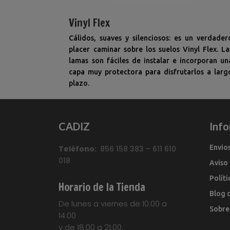
Vinyl Flex
Cálidos, suaves y silenciosos: es un verdader
placer caminar sobre los suelos Vinyl Flex. La
lamas son fáciles de instalar e incorporan un
capa muy protectora para disfrutarlos a larg
plazo.
CADIZ
Inf
Envio
Teléfono:
856 158 383 – 611 610
018
Aviso
Polít
Horario de la Tienda
Blog 
De lunes a viernes de 10:00 a
Sobre
14:00
y de 18:00 a 21:00.