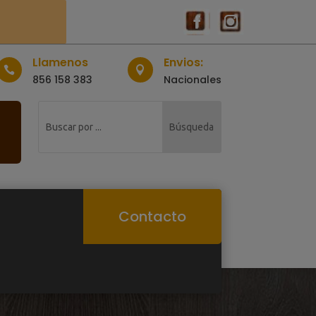
Llamenos
Envios:


856 158 383
Nacionales
Contacto