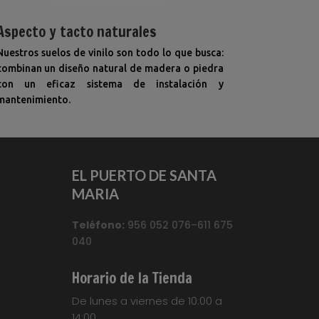
Aspecto y tacto naturales
Nuestros suelos de vinilo son todo lo que busca:
combinan un diseño natural de madera o piedra
con un eficaz sistema de instalación y
mantenimiento.
EL PUERTO DE SANTA
MARIA
Teléfono:
956 052 076–611 675
040
Horario de la Tienda
De lunes a viernes de 10:00 a
14:00