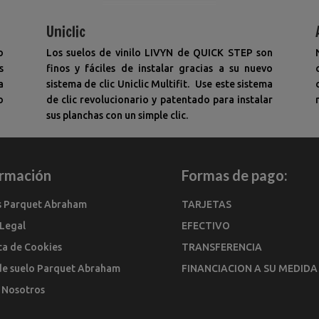
Uniclic
o
Los suelos de vinilo LIVYN de QUICK STEP son
s
finos y fáciles de instalar gracias a su nuevo
a
sistema de clic Uniclic Multifit. Use este sistema
o
de clic revolucionario y patentado para instalar
sus planchas con un simple clic.
ormación
Formas de pago:
s Parquet Abraham
TARJETAS
 Legal
EFECTIVO
ica de Cookies
TRANSFERENCIA
de suelo Parquet Abraham
FINANCIACION A SU MEDIDA
 Nosotros