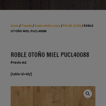
Inicio
/
Tienda
/
Suelo vinilo Livyn
/
PULSE CLICK
/ ROBLE
OTOÑO MIEL PUCL40088
ROBLE OTOÑO MIEL PUCL40088
Precio m2
[table id=40/]