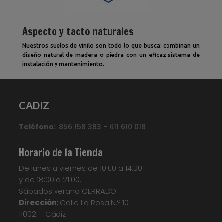
Aspecto y tacto naturales
Nuestros suelos de vinilo son todo lo que busca: combinan un
diseño natural de madera o piedra con un eficaz sistema de
instalación y mantenimiento.
CADIZ
Teléfono:
856 158 383 – 611 610 018
Horario de la Tienda
De lunes a viernes de 10:00 a 14:00
y de 18:00 a 21:00.
Sábados verano CERRADO.
Dirección:
Calle La Rosa N.º 10
11002 – Cádiz