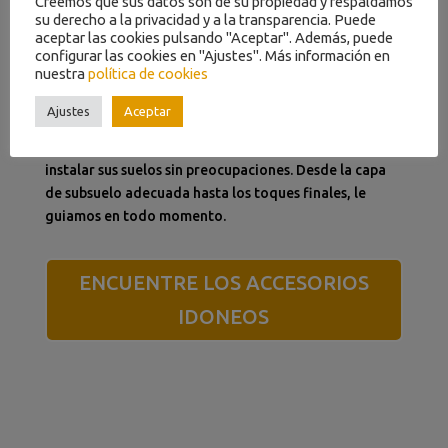
Creemos que sus datos son de su propiedad y respaldamos
su derecho a la privacidad y a la transparencia. Puede
aceptar las cookies pulsando "Aceptar". Además, puede
configurar las cookies en "Ajustes". Más información en
ACCESORIOS
SUELOS VINÍLICOS
nuestra
política de cookies
Ajustes
Aceptar
Con los accesorios adecuados, estará preparado para
instalar sus suelos sin preocupaciones. Desde la capa
de subsuelo adecuada hasta los toques finales, le
guiamos en todo momento.
ENCUENTRE LOS ACCESORIOS
IDONEOS