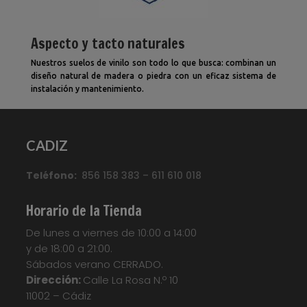
Aspecto y tacto naturales
Nuestros suelos de vinilo son todo lo que busca: combinan un
diseño natural de madera o piedra con un eficaz sistema de
instalación y mantenimiento.
CADIZ
Teléfono:
856 158 383 – 611 610 018
Horario de la Tienda
De lunes a viernes de 10:00 a 14:00
y de 18:00 a 21:00.
Sábados verano CERRADO.
Dirección:
Calle La Rosa N.º 10
11002 – Cádiz