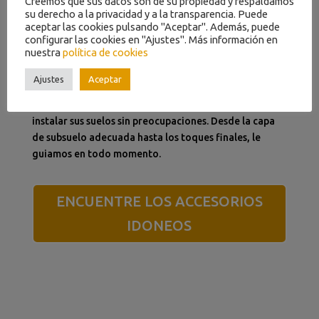
Creemos que sus datos son de su propiedad y respaldamos
su derecho a la privacidad y a la transparencia. Puede
aceptar las cookies pulsando "Aceptar". Además, puede
configurar las cookies en "Ajustes". Más información en
ACCESORIOS
SUELOS VINÍLICOS
nuestra
política de cookies
Ajustes
Aceptar
Con los accesorios adecuados, estará preparado para
instalar sus suelos sin preocupaciones. Desde la capa
de subsuelo adecuada hasta los toques finales, le
guiamos en todo momento.
ENCUENTRE LOS ACCESORIOS
IDONEOS