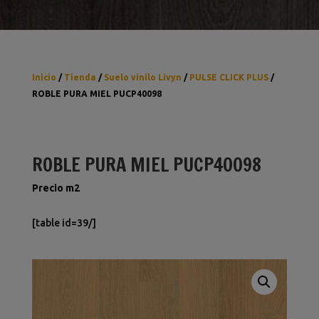
Inicio
/
Tienda
/
Suelo vinilo Livyn
/
PULSE CLICK PLUS
/
ROBLE PURA MIEL PUCP40098
ROBLE PURA MIEL PUCP40098
Precio m2
[table id=39/]