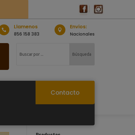
Llamenos
Envios:


856 158 383
Nacionales
Contacto
Productos