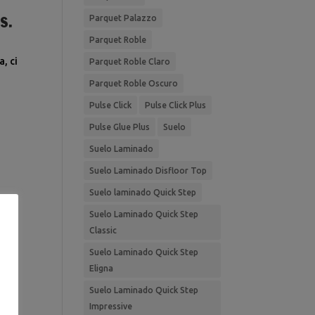
s.
Parquet Palazzo
Parquet Roble
a, ci
Parquet Roble Claro
Parquet Roble Oscuro
Pulse Click
Pulse Click Plus
Pulse Glue Plus
Suelo
Suelo Laminado
Suelo Laminado Disfloor Top
Suelo laminado Quick Step
Suelo Laminado Quick Step
Classic
Suelo Laminado Quick Step
Eligna
Suelo Laminado Quick Step
Impressive