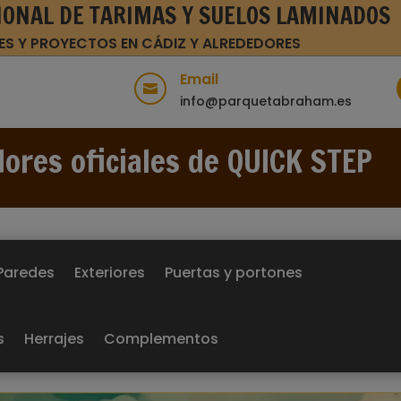
IONAL DE TARIMAS Y SUELOS LAMINADOS
ES Y PROYECTOS EN CÁDIZ Y ALREDEDORES
Email

info@parquetabraham.es
dores oficiales de QUICK STEP
Paredes
Exteriores
Puertas y portones
s
Herrajes
Complementos