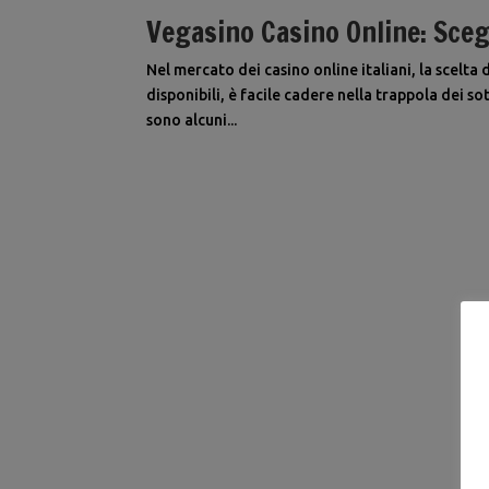
Vegasino Casino Online: Scegl
Nel mercato dei casino online italiani, la scelta
disponibili, è facile cadere nella trappola dei so
sono alcuni...