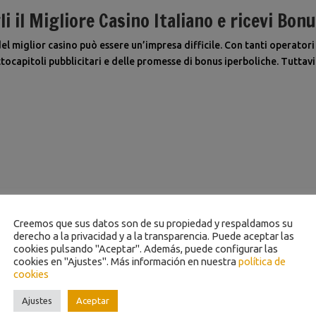
i il Migliore Casino Italiano e ricevi Bonu
 del miglior casino può essere un’impresa difficile. Con tanti operatori
ttocapitoli pubblicitari e delle promesse di bonus iperboliche. Tuttavi
Creemos que sus datos son de su propiedad y respaldamos su
derecho a la privacidad y a la transparencia. Puede aceptar las
cookies pulsando "Aceptar". Además, puede configurar las
cookies en "Ajustes". Más información en nuestra
política de
cookies
Ajustes
Aceptar