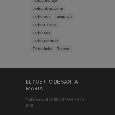
Suelo Vinilo Livyn
Suelo Vinílico Blanco
Tarima AC4
Tarima AC5
Tarima Flotante
Tarima Gris
Tarima Laminada
Tarima Roble
Tarimas
EL PUERTO DE SANTA
MARIA
Teléfono:
956 052 076–611 675
040