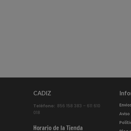
CADIZ
Inf
Envio
Teléfono:
856 158 383 – 611 610
018
Aviso
Polít
Horario de la Tienda