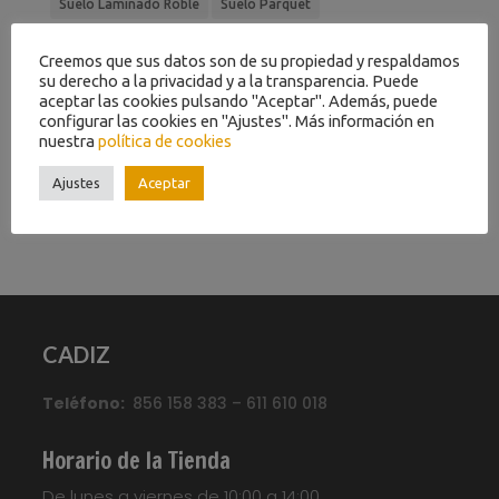
Suelo Laminado Roble
Suelo Parquet
Suelo Parquet Diswood Top
Suelo Tarima
Creemos que sus datos son de su propiedad y respaldamos
Suelo Vinilico
Suelo Vinilo Blanco
su derecho a la privacidad y a la transparencia. Puede
aceptar las cookies pulsando "Aceptar". Además, puede
Suelo Vinilo Liberty Clic
Suelo Vinilo Liberty Urban
configurar las cookies en "Ajustes". Más información en
nuestra
política de cookies
Suelo Vinilo Livyn
Suelo Vinílico Blanco
Tarima AC4
Tarima AC5
Tarima Flotante
Tarima Gris
Ajustes
Aceptar
Tarima Laminada
Tarima Roble
Tarimas
CADIZ
Teléfono:
856 158 383 – 611 610 018
Horario de la Tienda
De lunes a viernes de 10:00 a 14:00