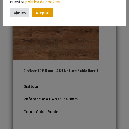
nuestra
política de cookies
Ajustes
Aceptar
Disfloor TOP 8mm – AC4 Nature Roble Barril
Disfloor
Referencia
:
AC4 Nature 8mm
Color
:
Color Roble