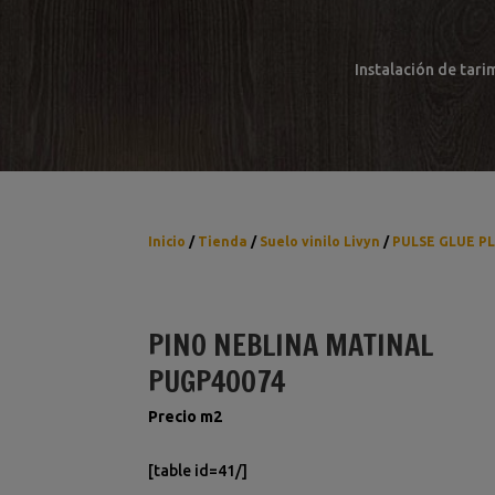
Instalación de tari
Inicio
/
Tienda
/
Suelo vinilo Livyn
/
PULSE GLUE P
PINO NEBLINA MATINAL
PUGP40074
Precio m2
[table id=41/]