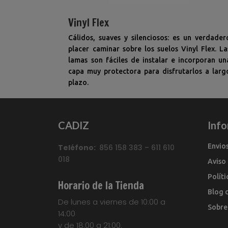
Vinyl Flex
Cálidos, suaves y silenciosos: es un verdader
placer caminar sobre los suelos Vinyl Flex. La
lamas son fáciles de instalar e incorporan un
capa muy protectora para disfrutarlos a larg
plazo.
CADIZ
Inf
Envio
Teléfono:
856 158 383 – 611 610
018
Aviso
Polít
Horario de la Tienda
Blog 
De lunes a viernes de 10:00 a
Sobre
14:00
y de 18:00 a 21:00.