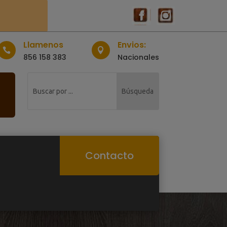
Llamenos
Envios:


856 158 383
Nacionales
Contacto