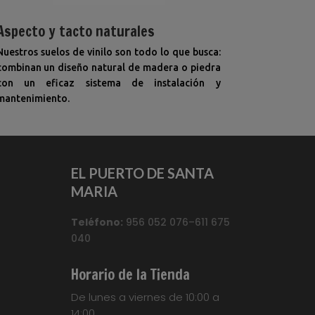
Aspecto y tacto naturales
Nuestros suelos de vinilo son todo lo que busca:
combinan un diseño natural de madera o piedra
con un eficaz sistema de instalación y
mantenimiento.
EL PUERTO DE SANTA
MARIA
Teléfono:
956 052 076–611 675
040
Horario de la Tienda
De lunes a viernes de 10:00 a
14:00