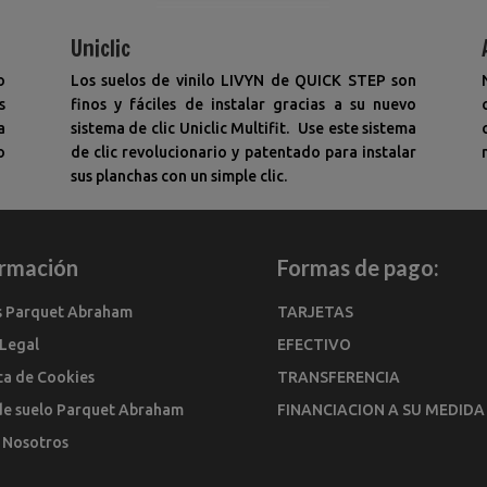
Uniclic
o
Los suelos de vinilo LIVYN de QUICK STEP son
s
finos y fáciles de instalar gracias a su nuevo
a
sistema de clic Uniclic Multifit. Use este sistema
o
de clic revolucionario y patentado para instalar
sus planchas con un simple clic.
ormación
Formas de pago:
s Parquet Abraham
TARJETAS
 Legal
EFECTIVO
ica de Cookies
TRANSFERENCIA
de suelo Parquet Abraham
FINANCIACION A SU MEDIDA
 Nosotros