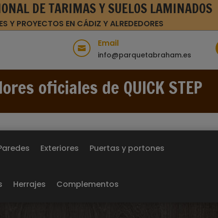
IONAL DE TARIMAS Y SUELOS LAMINADOS
ES Y PROYECTOS EN CÁDIZ Y ALREDEDORES
Email

info@parquetabraham.es
dores oficiales de QUICK STEP
Paredes
Exteriores
Puertas y portones
s
Herrajes
Complementos