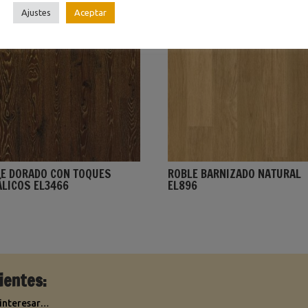
Ajustes
Aceptar
E DORADO CON TOQUES
ROBLE BARNIZADO NATURAL
LICOS EL3466
EL896
ientes:
 interesar…