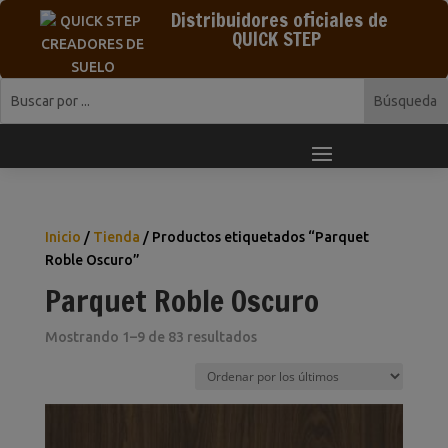
Distribuidores oficiales de
QUICK STEP
Inicio
/
Tienda
/ Productos etiquetados “Parquet
Roble Oscuro”
Parquet Roble Oscuro
Ordenado
Mostrando 1–9 de 83 resultados
por
los
últimos