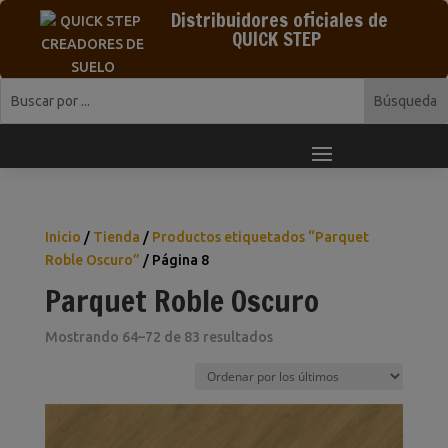
Distribuidores oficiales de
QUICK STEP
Inicio
/
Tienda
/
Productos etiquetados “Parquet
Roble Oscuro”
/ Página 8
Parquet Roble Oscuro
Ordenado
Mostrando 64–72 de 83 resultados
por
los
últimos