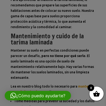
recomendamos que prepare las superficies de sus
habitaciones antes de colocar su nuevo suelo. Nuestra
gama de capas base para suelos proporciona
protección acústica y térmica, lo que aumenta el
rendimiento y la comodidad al caminar.
Mantenimiento y cuido de la
tarima laminada
Mantener su suelo en perfectas condiciones puede
parecer un desafío,
pero no tiene por qué serlo
. El
suelo laminado es una opción de suelo de
mantenimiento relativamente bajo. Hay varias formas
de mantener los suelos laminados, sin una limpieza
extenuante.
Lea en nuestro blog todo lo necesario para
mantener
0
su suelo laminado
, necesita:
¿Cómo puedo ayudarte?
Tome medidas para prevenir la suciedad y los daños