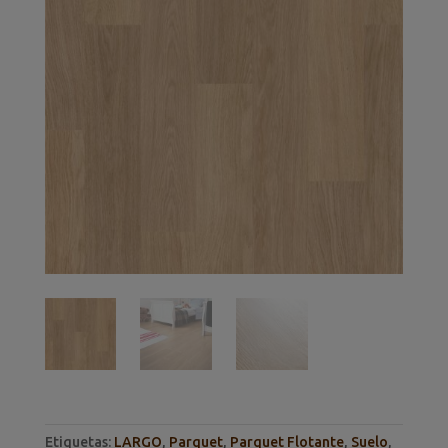
Etiquetas:
LARGO
,
Parquet
,
Parquet Flotante
,
Suelo
,