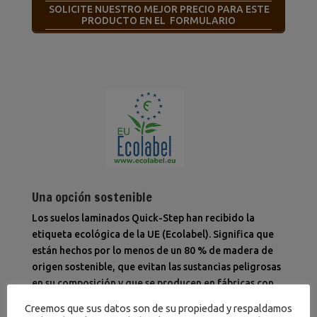
SOLICITE NUESTRO MEJOR PRECIO PARA ESTE
PRODUCTO EN EL FORMULARIO
Una opción sostenible
Los suelos laminados Quick-Step han recibido la
etiqueta ecológica de la UE (Ecolabel). Significa que
están hechos por lo menos de un 80 % de madera de
origen sostenible, que evitan las sustancias peligrosas
en su composición y que se producen en fábricas con
un consumo eficiente de energía. Además, los suelos
Creemos que sus datos son de su propiedad y respaldamos
laminados Quick-Step tienen una vida útil muy larga y