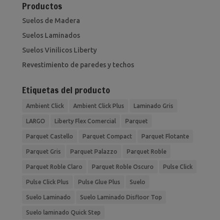
Productos
Suelos de Madera
Suelos Laminados
Suelos Vinilicos Liberty
Revestimiento de paredes y techos
Etiquetas del producto
Ambient Click
Ambient Click Plus
Laminado Gris
LARGO
Liberty Flex Comercial
Parquet
Parquet Castello
Parquet Compact
Parquet Flotante
Parquet Gris
Parquet Palazzo
Parquet Roble
Parquet Roble Claro
Parquet Roble Oscuro
Pulse Click
Pulse Click Plus
Pulse Glue Plus
Suelo
Suelo Laminado
Suelo Laminado Disfloor Top
Suelo laminado Quick Step