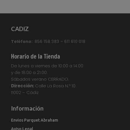
CADIZ
Teléfono:
856 158 383 – 611 610 018
Horario de la Tienda
De lunes a viernes de 10:00 a 14:00
y de 18:00 a 21:00.
Sábados verano CERRADO.
Dirección:
Calle La Rosa N.º 10
11002 – Cádiz
Información
Envios Parquet Abraham
Aviso Legal