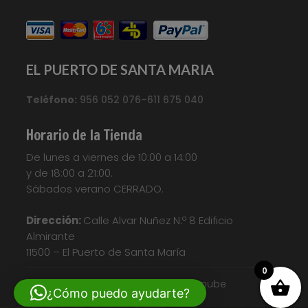
EL PUERTO DE SANTA MARIA
Teléfono:
956 052 076–611 675 040
Horario de la Tienda
De lunes a viernes de 10:00 a 14:00
y de 18:00 a 21:00.
Sábados verano CERRADO.
Dirección:
Calle Alvar Nuñez N.º 8 Edificio
Almirante
11500 – El Puerto de Santa María
0
© Diseño web| Nosunelanube
¿Cómo puedo ayudarte?