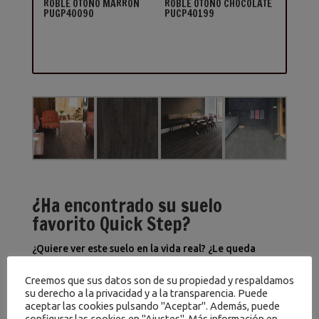
ROBLE OTOÑO MARRÓN
ROBLE OTOÑO CHOCOLATE
PUGP40090
PUCP40199
¿Ha encontrado su suelo
favorito Quick Step?
¿Quiere ver este suelo en la vida real? ¿Le queda
alguna pregunta por hacer? ¡No se preocupe! Contacte
Creemos que sus datos son de su propiedad y respaldamos
con nosotros. Tanto si ya ha encontrado el suelo
su derecho a la privacidad y a la transparencia. Puede
perfecto como si desea seguir explorando y
aceptar las cookies pulsando "Aceptar". Además, puede
descubriendo nuestra colección completa de
configurar las cookies en "Ajustes". Más información en