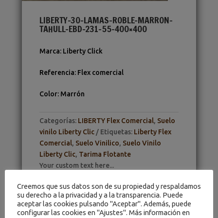
LIBERTY-30-LAMAS-ROBLE-MARRON-
TAHULL-EBD-231-55-400×400
Marca
:
Liberty Click
Referencia
:
Flex comercial
Color
:
Marrón
Categorías:
LIBERTY Flex Comercial
,
Suelo
vinilo Liberty Clic
Etiquetas:
Liberty Flex
Comercial
,
Suelo Vinilico
,
Suelo Vinilo
Liberty Clic
,
Tarima Flotante
Your custom text here...
Creemos que sus datos son de su propiedad y respaldamos
su derecho a la privacidad y a la transparencia. Puede
aceptar las cookies pulsando "Aceptar". Además, puede
configurar las cookies en "Ajustes". Más información en