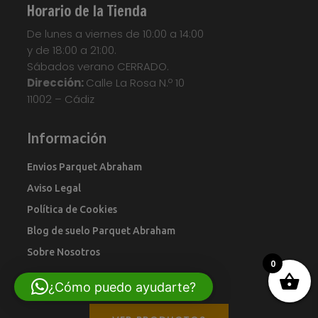
Horario de la Tienda
De lunes a viernes de 10:00 a 14:00
y de 18:00 a 21:00.
Sábados verano CERRADO.
Dirección:
Calle La Rosa N.º 10
11002 – Cádiz
Información
Envios Parquet Abraham
Aviso Legal
Política de Cookies
Blog de suelo Parquet Abraham
Sobre Nosotros
0
¿Cómo puedo ayudarte?