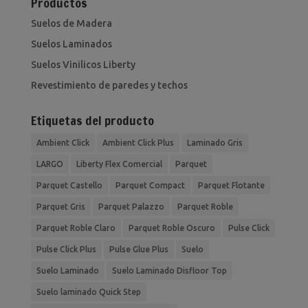
Productos
Suelos de Madera
Suelos Laminados
Suelos Vinilicos Liberty
Revestimiento de paredes y techos
Etiquetas del producto
Ambient Click
Ambient Click Plus
Laminado Gris
LARGO
Liberty Flex Comercial
Parquet
Parquet Castello
Parquet Compact
Parquet Flotante
Parquet Gris
Parquet Palazzo
Parquet Roble
Parquet Roble Claro
Parquet Roble Oscuro
Pulse Click
Pulse Click Plus
Pulse Glue Plus
Suelo
Suelo Laminado
Suelo Laminado Disfloor Top
Suelo laminado Quick Step