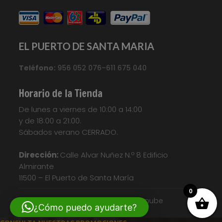
EL PUERTO DE SANTA MARIA
Teléfono:
956 052 076–611 675 040
Horario de la Tienda
De lunes a viernes de 10:00 a 14:00
y de 18:00 a 21:00.
Sábados verano CERRADO.
Dirección:
Calle Alvar Nuñez N.º 8 Edificio
Almirante
11500 – El Puerto de Santa María
0
© Diseño web| Nosunelanube
¿Cómo puedo ayudarte?