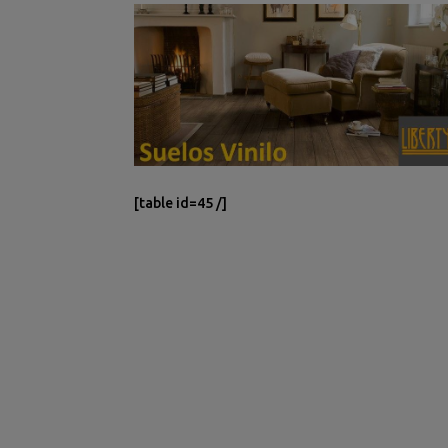
[table id=45 /]