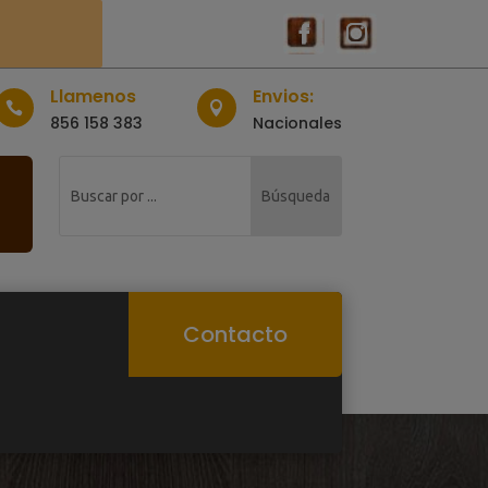
Llamenos
Envios:


856 158 383
Nacionales
Contacto