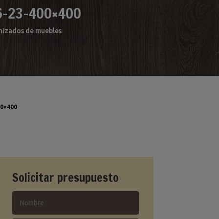
6-23-400×400
arnizados de muebles
0×400
Solicitar presupuesto