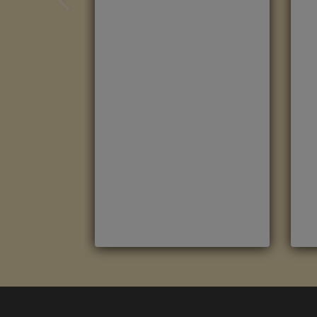
ROBLE HAVANNA NATURAL
R
CON CORTES DE SIERRA
M
CLM1656
M
Marca
:
Quick Step
R
Referencia
:
Classic
C