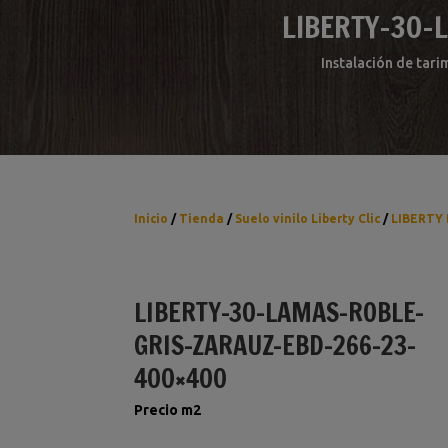
LIBERTY-30-
Instalación de tari
Inicio
/
Tienda
/
Suelo vinilo Liberty Clic
/
LIBERTY 
LIBERTY-30-LAMAS-ROBLE-
GRIS-ZARAUZ-EBD-266-23-
400×400
Precio m2