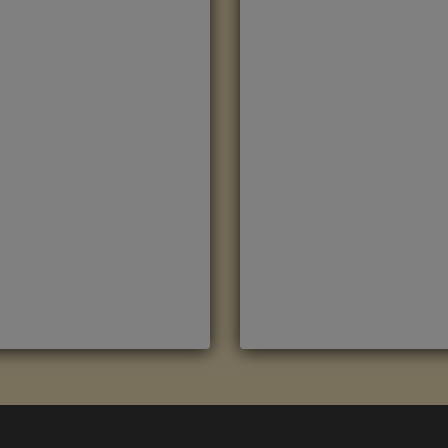
OBLE NATURAL
ROBLE OSCURO
EDIANOCHE CLM1487
MEDIANOCHE CLM1488
arca
:
Quick Step
Marca
:
Quick Step
eferencia
:
Classic
Referencia
:
Classic
olor
:
Roble
Color
:
Roble Oscuro