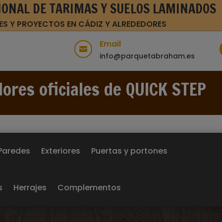
IONAL DE TARIMAS Y SUELOS LAMINADOS
ES Y PROYECTOS EN CÁDIZ Y ALREDEDORES
Email

info@parquetabraham.es
dores oficiales de QUICK STEP
Paredes
Exteriores
Puertas y portones
s
Herrajes
Complementos