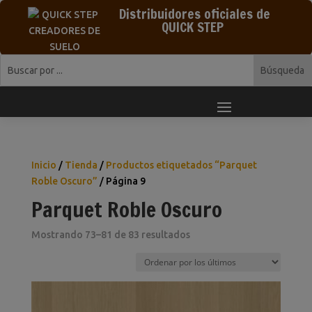
Distribuidores oficiales de
QUICK STEP
Inicio
/
Tienda
/
Productos etiquetados “Parquet
Roble Oscuro”
/ Página 9
Parquet Roble Oscuro
Ordenado
Mostrando 73–81 de 83 resultados
por
los
últimos