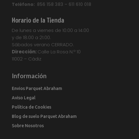
Teléfono:
Laminado Quick Step Classic
856 158 383 – 611 610 018
,
Suelo
Laminado QuickStep
,
Suelo Tarima
,
Tarima
Flotante
,
Tarima Laminada
,
Tarimas
Horario de la Tienda
Your custom text here...
De lunes a viernes de 10:00 a 14:00
y de 18:00 a 21:00.
Sábados verano CERRADO.
Dirección:
Calle La Rosa N.º 10
11002 – Cádiz
Información
Envios Parquet Abraham
Aviso Legal
Política de Cookies
Blog de suelo Parquet Abraham
Sobre Nosotros