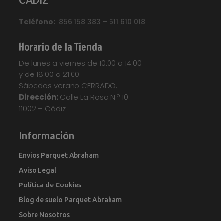
Flotante
,
Quickstep
,
Suelo Laminado
,
Suelo
Teléfono:
Laminado Quick Step Classic
856 158 383 – 611 610 018
,
Suelo
Laminado QuickStep
,
Suelo Tarima
,
Tarima
Flotante
,
Tarima Laminada
,
Tarimas
Horario de la Tienda
Your custom text here...
De lunes a viernes de 10:00 a 14:00
y de 18:00 a 21:00.
Sábados verano CERRADO.
Dirección:
Calle La Rosa N.º 10
11002 – Cádiz
Información
Envios Parquet Abraham
Aviso Legal
Política de Cookies
Blog de suelo Parquet Abraham
Sobre Nosotros