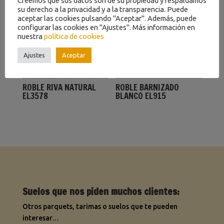
Creemos que sus datos son de su propiedad y respaldamos
su derecho a la privacidad y a la transparencia. Puede
aceptar las cookies pulsando "Aceptar". Además, puede
configurar las cookies en "Ajustes". Más información en
nuestra
política de cookies
Ajustes
Aceptar
ROBLE RIVA NATURAL
ROBLE BARNIZADO
EL3578
BLANCO EL915
Suelos que nos piden muchos clientes:
Otros parquets, tarimas o suelos que te pueden
interesar…