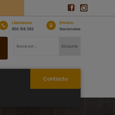
Llamenos
Envios:


856 158 383
Nacionales
Contacto