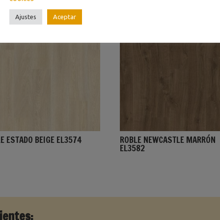
Ajustes
Aceptar
E ESTADO BEIGE EL3574
ROBLE NEWCASTLE MARRÓN
EL3582
ientes: