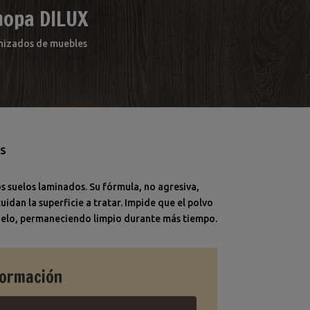
mopa DILUX
arnizados de muebles
AS
los suelos laminados. Su fórmula, no agresiva,
uidan la superficie a tratar. Impide que el polvo
suelo, permaneciendo limpio durante más tiempo.
formación