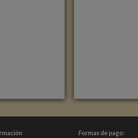
OBLE NATURAL
ROBLE OSCURO
EDIANOCHE CLM1487
MEDIANOCHE CLM1488
arca
:
Quick Step
Marca
:
Quick Step
eferencia
:
Classic
Referencia
:
Classic
olor
:
Roble
Color
:
Roble Oscuro
ormación
Formas de pago:
ategorías:
CLASSIC
,
Suelo
Categorías:
CLASSIC
,
Suelo