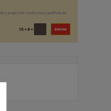
do y acepto las condiciones y políticas de
=
10 + 6
ENVIAR