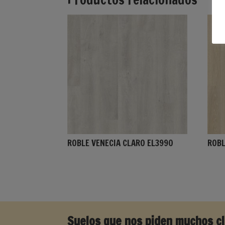
ROBLE VENECIA CLARO EL3990
ROBL
Suelos que nos piden muchos cl