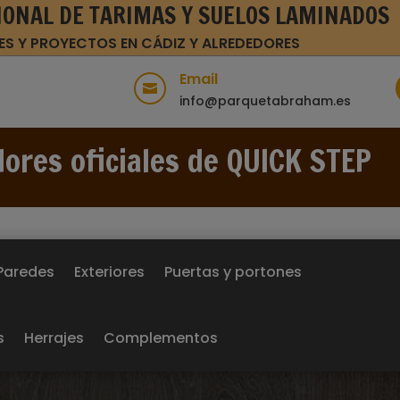
IONAL DE TARIMAS Y SUELOS LAMINADOS
ES Y PROYECTOS EN CÁDIZ Y ALREDEDORES
Email

info@parquetabraham.es
dores oficiales de QUICK STEP
Paredes
Exteriores
Puertas y portones
s
Herrajes
Complementos