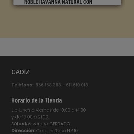
ROBLE HAVANNA NATURAL CON
CORTES DE SIERRA CLM1656
Marca
:
Quick Step
Referencia
:
Classic
Color
:
Roble claro
Categorías:
CLASSIC
,
Suelo laminado Quick
CADIZ
Step
Etiquetas:
Parquet
,
Parquet
Flotante
,
Quickstep
,
Suelo Laminado
,
Suelo
Teléfono:
Laminado Quick Step Classic
856 158 383 – 611 610 018
,
Suelo
Laminado QuickStep
,
Suelo Tarima
,
Tarima
Flotante
,
Tarima Laminada
,
Tarimas
Horario de la Tienda
Your custom text here...
De lunes a viernes de 10:00 a 14:00
y de 18:00 a 21:00.
Sábados verano CERRADO.
Dirección:
Calle La Rosa N.º 10