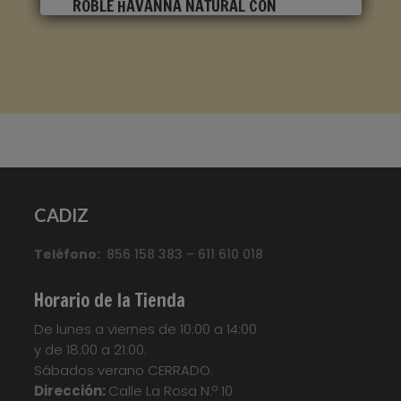
ROBLE HAVANNA NATURAL CON
CORTES DE SIERRA CLM1656
Marca
:
Quick Step
Referencia
:
Classic
Color
:
Roble claro
Categorías:
CLASSIC
,
Suelo laminado Quick
CADIZ
Step
Etiquetas:
Parquet
,
Parquet
Flotante
,
Quickstep
,
Suelo Laminado
,
Suelo
Teléfono:
Laminado Quick Step Classic
856 158 383 – 611 610 018
,
Suelo
Laminado QuickStep
,
Suelo Tarima
,
Tarima
Flotante
,
Tarima Laminada
,
Tarimas
Horario de la Tienda
Your custom text here...
De lunes a viernes de 10:00 a 14:00
y de 18:00 a 21:00.
Sábados verano CERRADO.
Dirección:
Calle La Rosa N.º 10