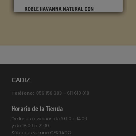
ROBLE HAVANNA NATURAL CON
CORTES DE SIERRA CLM1656
Marca
:
Quick Step
Referencia
:
Classic
Color
:
Roble claro
Categorías:
CLASSIC
,
Suelo laminado Quick
CADIZ
Step
Etiquetas:
Parquet
,
Parquet
Flotante
,
Quickstep
,
Suelo Laminado
,
Suelo
Teléfono:
Laminado Quick Step Classic
856 158 383 – 611 610 018
,
Suelo
Laminado QuickStep
,
Suelo Tarima
,
Tarima
Flotante
,
Tarima Laminada
,
Tarimas
Horario de la Tienda
Your custom text here...
De lunes a viernes de 10:00 a 14:00
y de 18:00 a 21:00.
Sábados verano CERRADO.