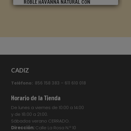
ROBLE HAVANNA NATURAL CON
CORTES DE SIERRA CLM1656
Marca
:
Quick Step
Referencia
:
Classic
Color
:
Roble claro
Categorías:
CLASSIC
,
Suelo laminado Quick
CADIZ
Step
Etiquetas:
Parquet
,
Parquet
Flotante
,
Quickstep
,
Suelo Laminado
,
Suelo
Teléfono:
Laminado Quick Step Classic
856 158 383 – 611 610 018
,
Suelo
Laminado QuickStep
,
Suelo Tarima
,
Tarima
Flotante
,
Tarima Laminada
,
Tarimas
Horario de la Tienda
Your custom text here...
De lunes a viernes de 10:00 a 14:00
y de 18:00 a 21:00.
Sábados verano CERRADO.
Dirección:
Calle La Rosa N.º 10