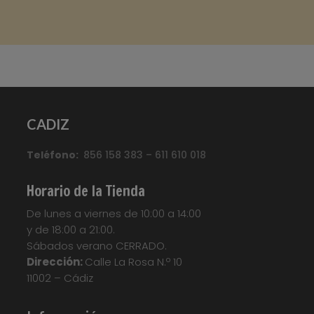
Marca
:
Quick Step
Referencia
:
Classic
Color
:
Roble claro
Categorías:
CLASSIC
,
Suelo laminado Quick
CADIZ
Step
Etiquetas:
Parquet
,
Parquet
Flotante
,
Quickstep
,
Suelo Laminado
,
Suelo
Teléfono:
Laminado Quick Step Classic
856 158 383 – 611 610 018
,
Suelo
Laminado QuickStep
,
Suelo Tarima
,
Tarima
Flotante
,
Tarima Laminada
,
Tarimas
Horario de la Tienda
Your custom text here...
De lunes a viernes de 10:00 a 14:00
y de 18:00 a 21:00.
Sábados verano CERRADO.
Dirección:
Calle La Rosa N.º 10
11002 – Cádiz