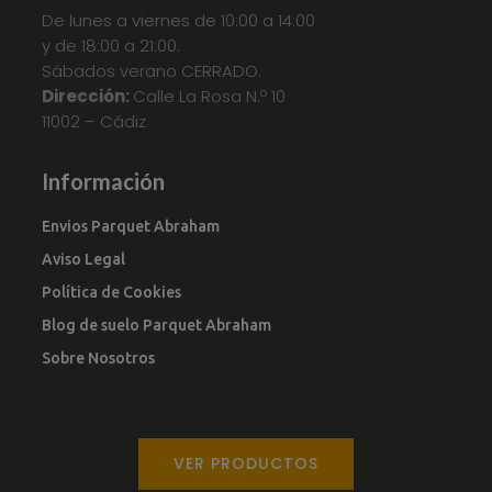
De lunes a viernes de 10:00 a 14:00
Laminado QuickStep
,
Suelo Tarima
,
Tarima
y de 18:00 a 21:00.
Flotante
,
Tarima Laminada
,
Tarimas
Sábados verano CERRADO.
Your custom text here...
Dirección:
Calle La Rosa N.º 10
11002 – Cádiz
Información
Envios Parquet Abraham
Aviso Legal
Política de Cookies
Blog de suelo Parquet Abraham
Sobre Nosotros
VER PRODUCTOS