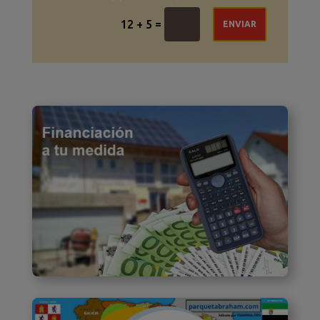
=
12 + 5
ENVIAR