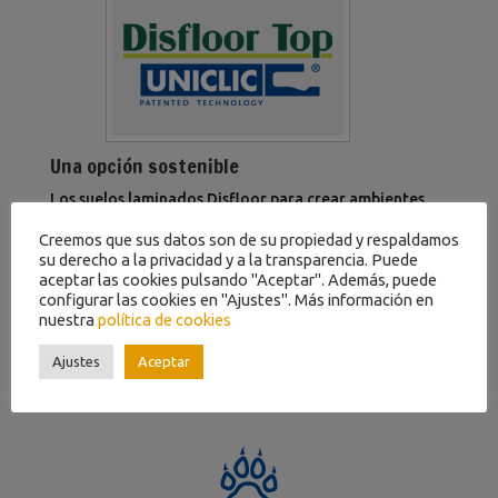
Una opción sostenible
Los suelos laminados Disfloor para crear ambientes
confortables.
Le ofrecemos todo lo que necesita para
Creemos que sus datos son de su propiedad y respaldamos
la instalación de
suelos laminados, parquets, tarimas
su derecho a la privacidad y a la transparencia. Puede
flotantes, etc…
aceptar las cookies pulsando "Aceptar". Además, puede
configurar las cookies en "Ajustes". Más información en
Lo suelos disfloor son cómodos y hacen que tengas la
nuestra
política de cookies
tranquilidad de pisar un suelo natural.
Ajustes
Aceptar