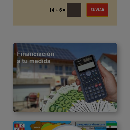
=
14 + 6
ENVIAR