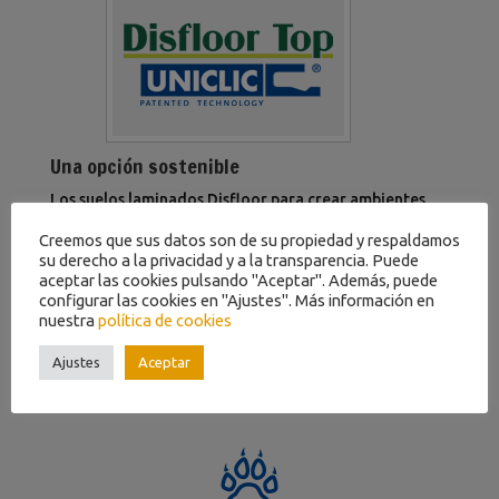
Una opción sostenible
Los suelos laminados Disfloor para crear ambientes
confortables.
Le ofrecemos todo lo que necesita para
Creemos que sus datos son de su propiedad y respaldamos
la instalación de
suelos laminados, parquets, tarimas
su derecho a la privacidad y a la transparencia. Puede
flotantes, etc…
aceptar las cookies pulsando "Aceptar". Además, puede
configurar las cookies en "Ajustes". Más información en
Lo suelos disfloor son cómodos y hacen que tengas la
nuestra
política de cookies
tranquilidad de pisar un suelo natural.
Ajustes
Aceptar