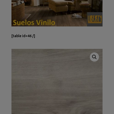
[table id=46 /]