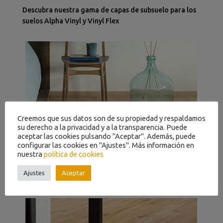
Descubra nuestra gama de capas de subsuelo para los
suelos Alpha Vinyl y Vinyl Flex
Creemos que sus datos son de su propiedad y respaldamos
su derecho a la privacidad y a la transparencia. Puede
aceptar las cookies pulsando "Aceptar". Además, puede
RODAPIÉS
configurar las cookies en "Ajustes". Más información en
nuestra
política de cookies
Dele a su habitación un acabado elegante con
Ajustes
Aceptar
nuestros rodapiés a juego.