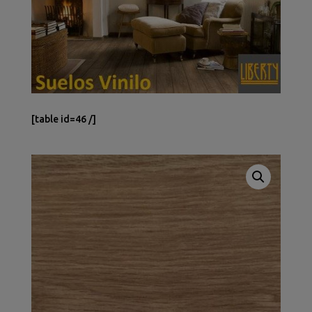
[table id=46 /]