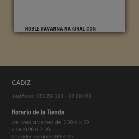
ROBLE HAVANNA NATURAL CON
CORTES DE SIERRA CLM1656
Marca
:
Quick Step
Referencia
:
Classic
Color
:
Roble claro
CADIZ
Categorías:
CLASSIC
,
Suelo laminado Quick
Teléfono:
856 158 383 – 611 610 018
Step
Etiquetas:
Parquet
,
Parquet
Flotante
,
Quickstep
,
Suelo Laminado
,
Suelo
Horario de la Tienda
Laminado Quick Step Classic
,
Suelo
De lunes a viernes de 10:00 a 14:00
Laminado QuickStep
,
Suelo Tarima
,
Tarima
y de 18:00 a 21:00.
Flotante
,
Tarima Laminada
,
Tarimas
Sábados verano CERRADO.
Your custom text here...