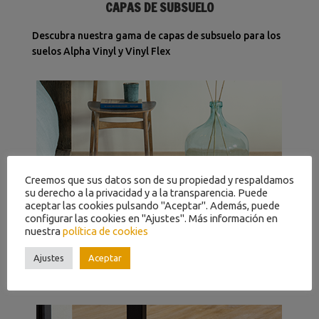
CAPAS DE SUBSUELO
Descubra nuestra gama de capas de subsuelo para los
suelos Alpha Vinyl y Vinyl Flex
Creemos que sus datos son de su propiedad y respaldamos
su derecho a la privacidad y a la transparencia. Puede
aceptar las cookies pulsando "Aceptar". Además, puede
configurar las cookies en "Ajustes". Más información en
RODAPIÉS
nuestra
política de cookies
Ajustes
Aceptar
Dele a su habitación un acabado elegante con
nuestros rodapiés a juego.