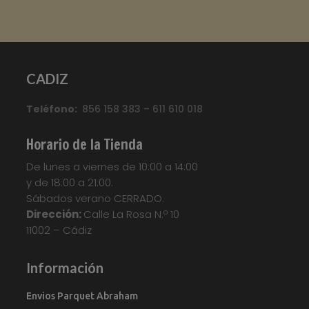
Marca
:
Quick Step
Referencia
:
Classic
Color
:
Roble claro
CADIZ
Categorías:
CLASSIC
,
Suelo laminado Quick
Teléfono:
856 158 383 – 611 610 018
Step
Etiquetas:
Parquet
,
Parquet
Flotante
,
Quickstep
,
Suelo Laminado
,
Suelo
Horario de la Tienda
Laminado Quick Step Classic
,
Suelo
De lunes a viernes de 10:00 a 14:00
Laminado QuickStep
,
Suelo Tarima
,
Tarima
y de 18:00 a 21:00.
Flotante
,
Tarima Laminada
,
Tarimas
Sábados verano CERRADO.
Your custom text here...
Dirección:
Calle La Rosa N.º 10
11002 – Cádiz
Información
Envios Parquet Abraham