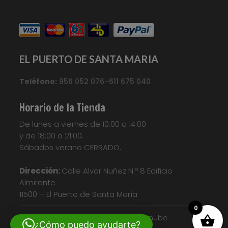
EL PUERTO DE SANTA MARIA
Teléfono:
956 052 076–611 675 040
Horario de la Tienda
De lunes a viernes de 10:00 a 14:00
y de 18:00 a 21:00.
Sábados verano CERRADO.
Dirección:
Calle Alvar Nuñez N.º 8 Edificio
Almirante
11500 – El Puerto de Santa María
0
© Diseño web| Nosunelanube
¿Cómo puedo ayudarte?