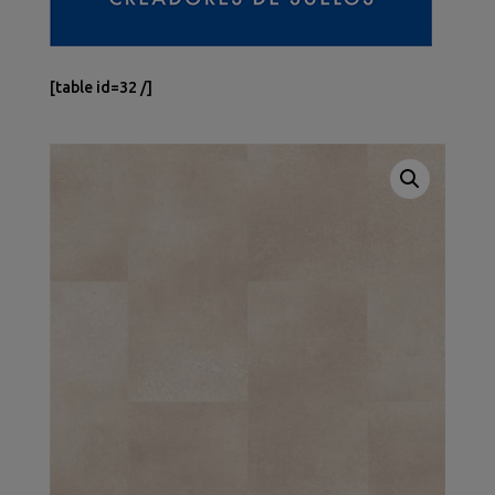
[table id=32 /]