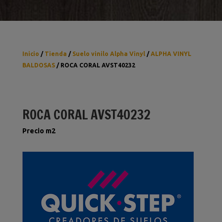
Inicio
/
Tienda
/
Suelo vinilo Alpha Vinyl
/
ALPHA VINYL
BALDOSAS
/ ROCA CORAL AVST40232
ROCA CORAL AVST40232
Precio m2