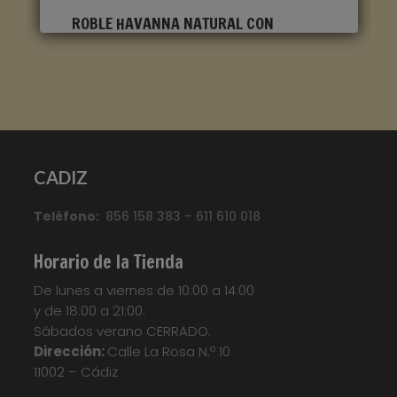
ROBLE HAVANNA NATURAL CON
CORTES DE SIERRA CLM1656
Marca
:
Quick Step
Referencia
:
Classic
Color
:
Roble claro
CADIZ
Categorías:
CLASSIC
,
Suelo laminado Quick
Teléfono:
856 158 383 – 611 610 018
Step
Etiquetas:
Parquet
,
Parquet
Flotante
,
Quickstep
,
Suelo Laminado
,
Suelo
Horario de la Tienda
Laminado Quick Step Classic
,
Suelo
De lunes a viernes de 10:00 a 14:00
Laminado QuickStep
,
Suelo Tarima
,
Tarima
y de 18:00 a 21:00.
Flotante
,
Tarima Laminada
,
Tarimas
Sábados verano CERRADO.
Your custom text here...
Dirección:
Calle La Rosa N.º 10
11002 – Cádiz