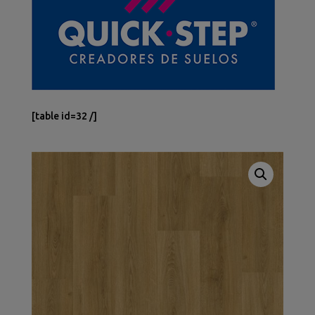
[table id=32 /]