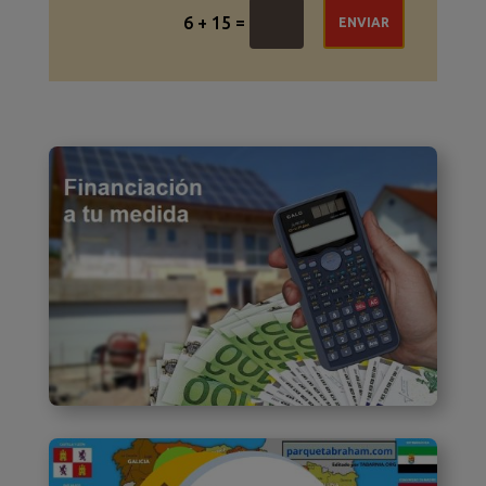
=
6 + 15
ENVIAR