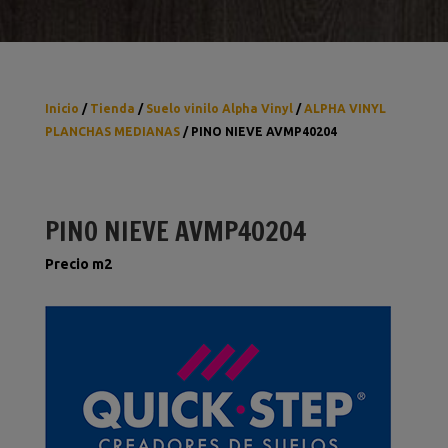
Inicio
/
Tienda
/
Suelo vinilo Alpha Vinyl
/
ALPHA VINYL
PLANCHAS MEDIANAS
/ PINO NIEVE AVMP40204
PINO NIEVE AVMP40204
Precio m2