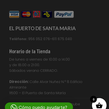
EL PUERTO DE SANTA MARIA
Teléfono:
956 052 076–611 675 040
Horario de la Tienda
De lunes a viernes de 10:00 a 14:00
y de 18:00 a 21:00.
Sábados verano CERRADO.
Dirección:
Calle Alvar Nuñez N.º 8 Edificio
Almirante
11500 – El Puerto de Santa María
0
© Diseño web| Nosunelanube
¿Cómo puedo ayudarte?