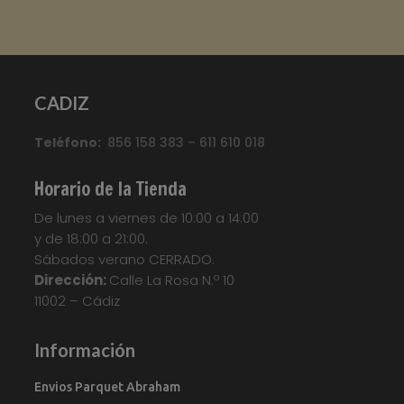
Marca
:
Quick Step
Referencia
:
Classic
Color
:
Roble claro
CADIZ
Categorías:
CLASSIC
,
Suelo laminado Quick
Teléfono:
856 158 383 – 611 610 018
Step
Etiquetas:
Parquet
,
Parquet
Flotante
,
Quickstep
,
Suelo Laminado
,
Suelo
Horario de la Tienda
Laminado Quick Step Classic
,
Suelo
De lunes a viernes de 10:00 a 14:00
Laminado QuickStep
,
Suelo Tarima
,
Tarima
y de 18:00 a 21:00.
Flotante
,
Tarima Laminada
,
Tarimas
Sábados verano CERRADO.
Your custom text here...
Dirección:
Calle La Rosa N.º 10
11002 – Cádiz
Información
Envios Parquet Abraham