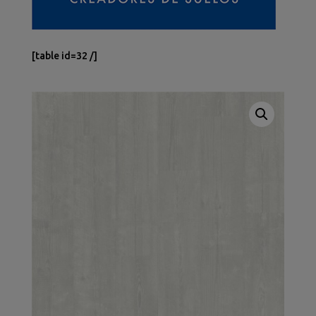
[table id=32 /]