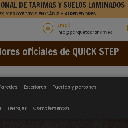
IONAL DE TARIMAS Y SUELOS LAMINADOS
ES Y PROYECTOS EN CÁDIZ Y ALREDEDORES
Email

info@parquetabraham.es
dores oficiales de QUICK STEP
Paredes
Exteriores
Puertas y portones
s
Herrajes
Complementos