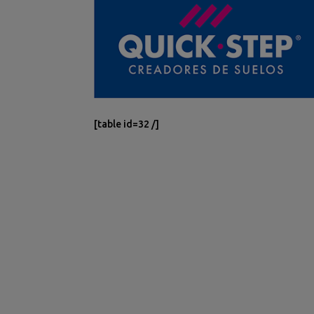
[table id=32 /]