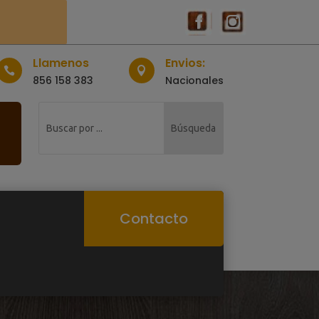
Llamenos
Envios:


856 158 383
Nacionales
Contacto