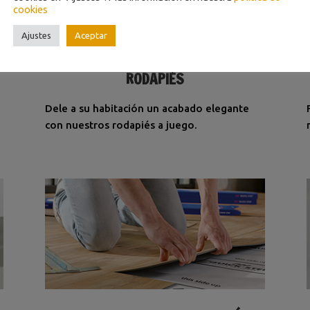
cookies
Ajustes
Aceptar
RODAPIÉS
Dele a su habitación un acabado elegante
con nuestros rodapiés a juego.