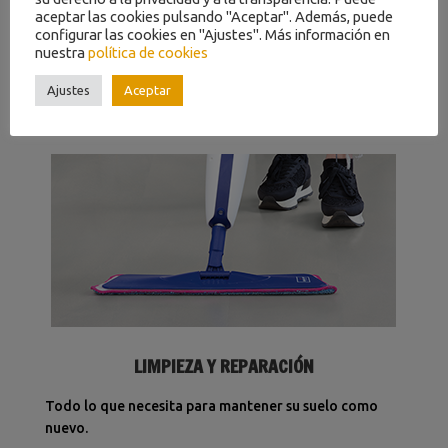
aceptar las cookies pulsando "Aceptar". Además, puede
configurar las cookies en "Ajustes". Más información en
HERRAMIENTAS DE INSTALACIÓN
nuestra
política de cookies
Todas las herramientas que necesita para instalar su
Ajustes
Aceptar
suelo Alpha Vinyl o Vinyl Flex.
LIMPIEZA Y REPARACIÓN
Todo lo que necesita para mantener su suelo como
nuevo.