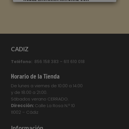
CORTES DE SIERRA CLM1656
Marca
:
Quick Step
Referencia
:
Classic
Color
:
Roble claro
CADIZ
Categorías:
CLASSIC
,
Suelo laminado Quick
Teléfono:
856 158 383 – 611 610 018
Step
Etiquetas:
Parquet
,
Parquet
Flotante
,
Quickstep
,
Suelo Laminado
,
Suelo
Horario de la Tienda
Laminado Quick Step Classic
,
Suelo
De lunes a viernes de 10:00 a 14:00
Laminado QuickStep
,
Suelo Tarima
,
Tarima
y de 18:00 a 21:00.
Flotante
,
Tarima Laminada
,
Tarimas
Sábados verano CERRADO.
Your custom text here...
Dirección:
Calle La Rosa N.º 10
11002 – Cádiz
Información