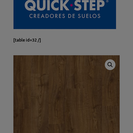
[table id=32 /]