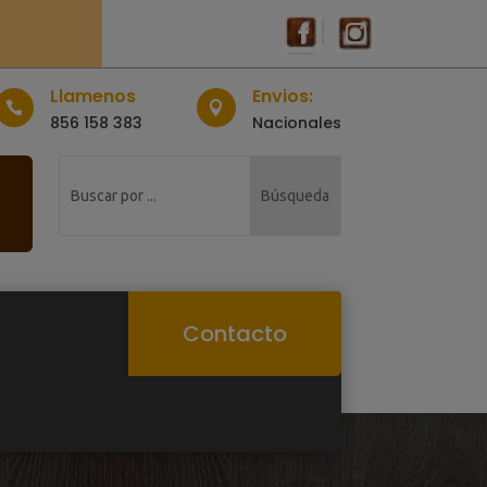
Llamenos
Envios:


856 158 383
Nacionales
Contacto