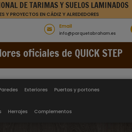
IONAL DE TARIMAS Y SUELOS LAMINADOS
ES Y PROYECTOS EN CÁDIZ Y ALREDEDORES
Email

info@parquetabraham.es
dores oficiales de QUICK STEP
Paredes
Exteriores
Puertas y portones
s
Herrajes
Complementos