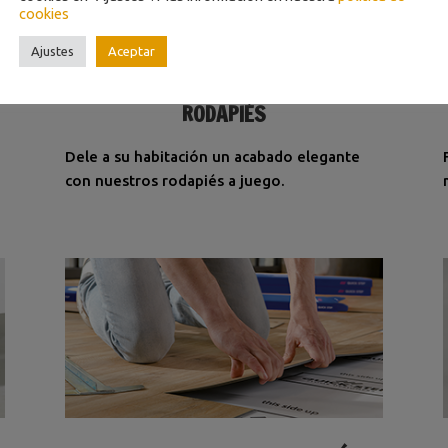
cookies
Ajustes
Aceptar
RODAPIÉS
Dele a su habitación un acabado elegante
con nuestros rodapiés a juego.