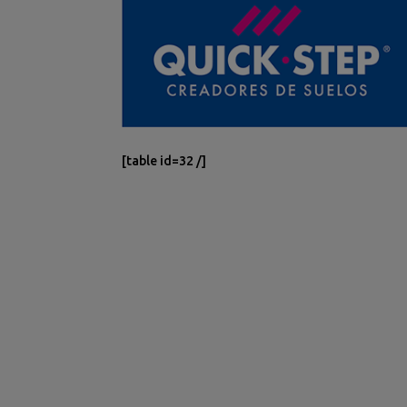
[table id=32 /]