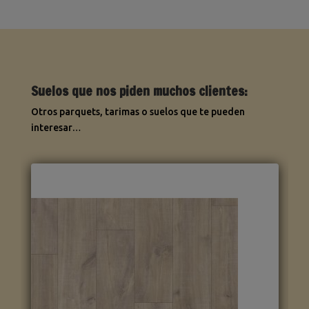
Suelos que nos piden muchos clientes:
Otros parquets, tarimas o suelos que te pueden
interesar…