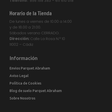
Teléfono:
856 158 383 – 611 610 018
Step
Etiquetas:
Parquet
,
Parquet
Flotante
,
Quickstep
,
Suelo Laminado
,
Suelo
Horario de la Tienda
Laminado Quick Step Classic
,
Suelo
De lunes a viernes de 10:00 a 14:00
Laminado QuickStep
,
Suelo Tarima
,
Tarima
y de 18:00 a 21:00.
Flotante
,
Tarima Laminada
,
Tarimas
Sábados verano CERRADO.
Your custom text here...
Dirección:
Calle La Rosa N.º 10
11002 – Cádiz
Información
Envios Parquet Abraham
Aviso Legal
Política de Cookies
Blog de suelo Parquet Abraham
Sobre Nosotros