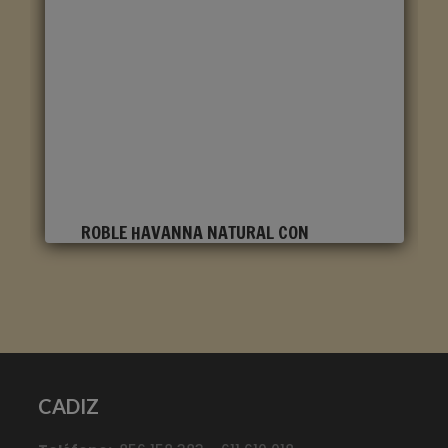
ROBLE HAVANNA NATURAL CON
CORTES DE SIERRA CLM1656
Marca
:
Quick Step
Referencia
:
Classic
Color
:
Roble claro
CADIZ
Categorías:
CLASSIC
,
Suelo laminado Quick