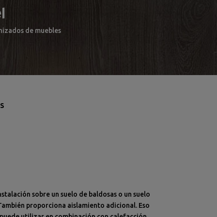
l
arnizados de muebles
AS
nstalación sobre un suelo de baldosas o un suelo
También proporciona aislamiento adicional. Eso
e puede utilizar en combinación con calefacción