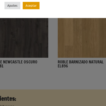
Ajustes
Aceptar
LE NEWCASTLE OSCURO
ROBLE BARNIZADO NATURAL
81
EL896
ientes: