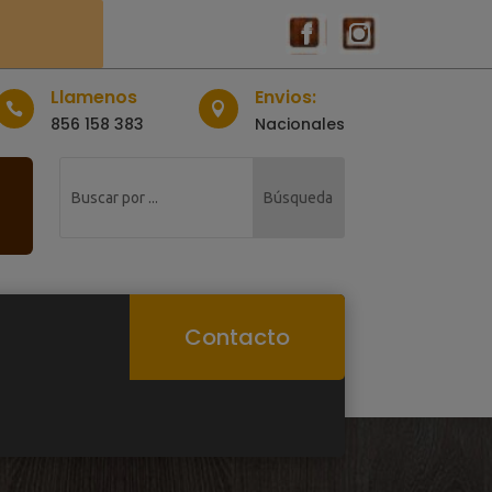
Llamenos
Envios:


856 158 383
Nacionales
Contacto