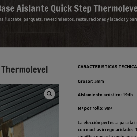
Base Aislante Quick Step Thermoleve
ma flotante, parquets, revestimientos, restauraciones y lacados y b
p Thermolevel
CARACTERISTICAS TECNIC
Grosor:
5
mm
Aislamiento acústico:
19
db
M² por rollo:
9
m²
La elección perfecta para la i
con muchas irregularidades. 
significa que este suelo no s