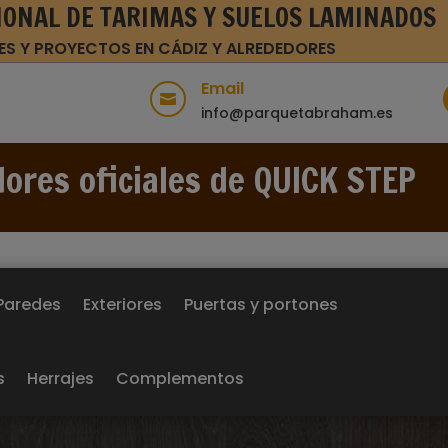
IONAL DE TARIMAS Y SUELOS LAMINADOS
ES Y PROYECTOS EN CÁDIZ Y ALREDEDORES
Email

info@parquetabraham.es
dores oficiales de QUICK STEP
Paredes
Exteriores
Puertas y portones
s
Herrajes
Complementos