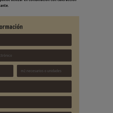
iante.
formación