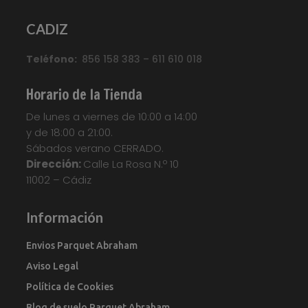
Categorías:
CLASSIC
,
Suelo laminado Quick
CADIZ
Step
Etiquetas:
Parquet
,
Parquet
Flotante
,
Quickstep
,
Suelo Laminado
,
Suelo
Teléfono:
Laminado Quick Step Classic
856 158 383 – 611 610 018
,
Suelo
Laminado QuickStep
,
Suelo Tarima
,
Tarima
Flotante
,
Tarima Laminada
,
Tarimas
Horario de la Tienda
Your custom text here...
De lunes a viernes de 10:00 a 14:00
y de 18:00 a 21:00.
Sábados verano CERRADO.
Dirección:
Calle La Rosa N.º 10
11002 – Cádiz
Información
Envios Parquet Abraham
Aviso Legal
Política de Cookies
Blog de suelo Parquet Abraham