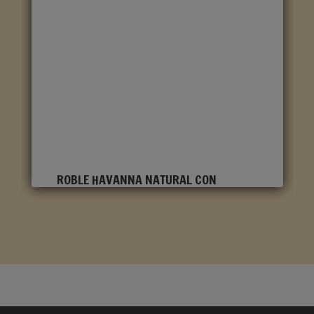
ROBLE HAVANNA NATURAL CON
CORTES DE SIERRA CLM1656
Marca
:
Quick Step
Referencia
:
Classic
Color
:
Roble claro