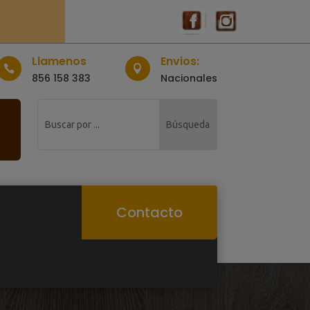
Llamenos
Envios:


856 158 383
Nacionales
Contacto