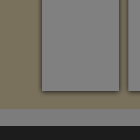
ROBLE HAVANNA NATURAL
R
CON CORTES DE SIERRA
M
CLM1656
M
Marca
:
Quick Step
R
Referencia
:
Classic
C
Color
:
Roble claro
C
Categorías:
CLASSIC
,
Suelo
l