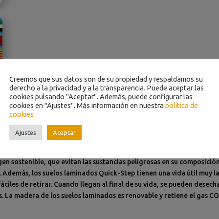
Creemos que sus datos son de su propiedad y respaldamos su
derecho a la privacidad y a la transparencia. Puede aceptar las
cookies pulsando "Aceptar". Además, puede configurar las
cookies en "Ajustes". Más información en nuestra
política de
cookies
Ajustes
Aceptar
nible
 Quick-Step han recibido la etiqueta ecológica de la UE (Ecolabel). 
n sostenible, que evitan las sustancias peligrosas en su composició
. Además, los suelos laminados Quick-Step tienen una vida útil muy 
 fáciles de retirar. Cuando llegan al final de su vida, se pueden des
. La madera de los suelos laminados es renovable y retiene el gas C