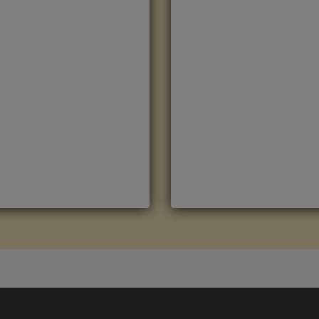
OBLE NATURAL
ROBLE OSCURO
EDIANOCHE CLM1487
MEDIANOCHE CLM1488
arca
:
Quick Step
Marca
:
Quick Step
eferencia
:
Classic
Referencia
:
Classic
olor
:
Roble
Color
:
Roble Oscuro
ategorías:
CLASSIC
,
Suelo
Categorías:
CLASSIC
,
Suelo
aminado Quick Step
laminado Quick Step