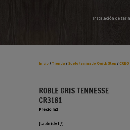
Instalación de tari
Inicio
/
Tienda
/
Suelo laminado Quick Step
/
CREO
ROBLE GRIS TENNESSE
CR3181
Precio m2
[table id=1 /]