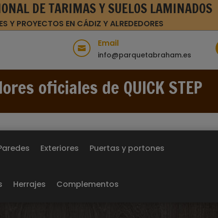
IONAL DE TARIMAS Y SUELOS LAMINADOS
ES Y PROYECTOS EN CÁDIZ Y ALREDEDORES
Email

info@parquetabraham.es
dores oficiales de QUICK STEP
Paredes
Exteriores
Puertas y portones
s
Herrajes
Complementos