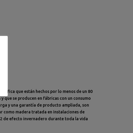
Significa que están hechos por lo menos de un 80
n y que se producen en fábricas con un consumo
larga y una garantía de producto ampliada, son
echar como madera tratada en instalaciones de
O2 de efecto invernadero durante toda la vida