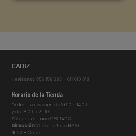
CORTES DE SIERRA CLM1656
Marca
:
Quick Step
Referencia
:
Classic
Color
:
Roble claro
Categorías:
CLASSIC
,
Suelo laminado Quick
CADIZ
Step
Etiquetas:
Parquet
,
Parquet
Flotante
,
Quickstep
,
Suelo Laminado
,
Suelo
Teléfono:
Laminado Quick Step Classic
856 158 383 – 611 610 018
,
Suelo
Laminado QuickStep
,
Suelo Tarima
,
Tarima
Flotante
,
Tarima Laminada
,
Tarimas
Horario de la Tienda
Your custom text here...
De lunes a viernes de 10:00 a 14:00
y de 18:00 a 21:00.
Sábados verano CERRADO.
Dirección:
Calle La Rosa N.º 10
11002 – Cádiz