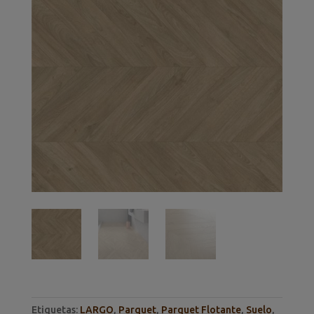
Etiquetas:
LARGO
,
Parquet
,
Parquet Flotante
,
Suelo
,