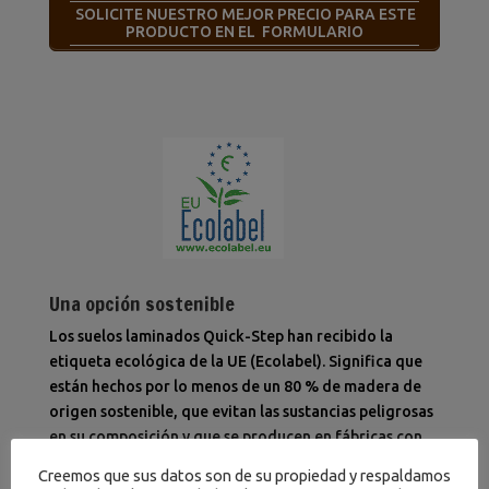
SOLICITE NUESTRO MEJOR PRECIO PARA ESTE
PRODUCTO EN EL FORMULARIO
Una opción sostenible
Los suelos laminados Quick-Step han recibido la
etiqueta ecológica de la UE (Ecolabel). Significa que
están hechos por lo menos de un 80 % de madera de
origen sostenible, que evitan las sustancias peligrosas
en su composición y que se producen en fábricas con
un consumo eficiente de energía. Además, los suelos
Creemos que sus datos son de su propiedad y respaldamos
laminados Quick-Step tienen una vida útil muy larga y