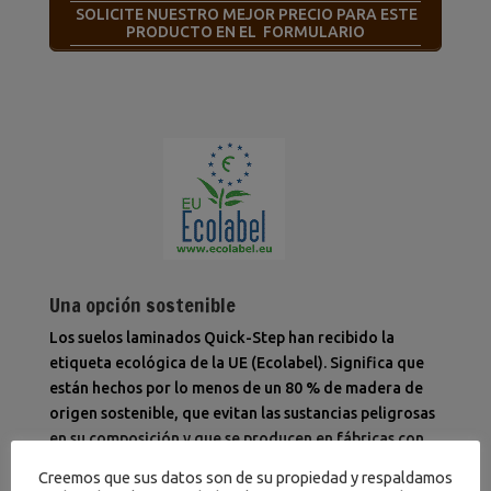
SOLICITE NUESTRO MEJOR PRECIO PARA ESTE
PRODUCTO EN EL FORMULARIO
Una opción sostenible
Los suelos laminados Quick-Step han recibido la
etiqueta ecológica de la UE (Ecolabel). Significa que
están hechos por lo menos de un 80 % de madera de
origen sostenible, que evitan las sustancias peligrosas
en su composición y que se producen en fábricas con
un consumo eficiente de energía. Además, los suelos
Creemos que sus datos son de su propiedad y respaldamos
laminados Quick-Step tienen una vida útil muy larga y