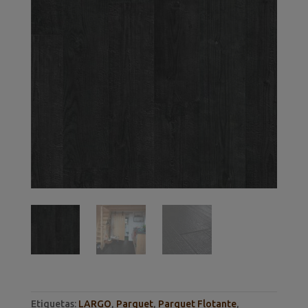
Etiquetas:
LARGO
,
Parquet
,
Parquet Flotante
,