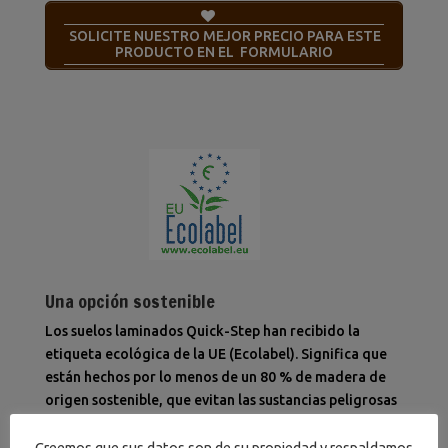
SOLICITE NUESTRO MEJOR PRECIO PARA ESTE
PRODUCTO EN EL FORMULARIO
Una opción sostenible
Los suelos laminados Quick-Step han recibido la
etiqueta ecológica de la UE (Ecolabel). Significa que
están hechos por lo menos de un 80 % de madera de
origen sostenible, que evitan las sustancias peligrosas
en su composición y que se producen en fábricas con
un consumo eficiente de energía. Además, los suelos
Creemos que sus datos son de su propiedad y respaldamos