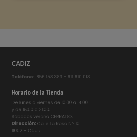
Marca
:
Quick Step
Referencia
:
Classic
Color
:
Roble claro
Categorías:
CLASSIC
,
Suelo laminado Quick
CADIZ
Step
Etiquetas:
Parquet
,
Parquet
Flotante
,
Quickstep
,
Suelo Laminado
,
Suelo
Teléfono:
Laminado Quick Step Classic
856 158 383 – 611 610 018
,
Suelo
Laminado QuickStep
,
Suelo Tarima
,
Tarima
Flotante
,
Tarima Laminada
,
Tarimas
Horario de la Tienda
Your custom text here...
De lunes a viernes de 10:00 a 14:00
y de 18:00 a 21:00.
Sábados verano CERRADO.
Dirección:
Calle La Rosa N.º 10
11002 – Cádiz