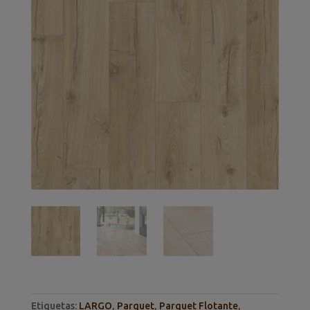
Etiquetas:
LARGO
,
Parquet
,
Parquet Flotante
,