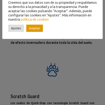
Creemos que sus datos son de su propiedad y respaldamos
un consumo eficiente de energía. Además, los suelos
su derecho a la privacidad y a la transparencia. Puede
laminados Quick-Step tienen una vida útil muy larga y
aceptar las cookies pulsando "Aceptar". Además, puede
configurar las cookies en "Ajustes". Más información en
una garantía de producto ampliada, son fáciles de
nuestra
política de cookies
reparar y fáciles de retirar. Cuando llegan al final de su
vida, se pueden desechar como madera tratada en
Ajustes
Aceptar
instalaciones de depósito de residuos. La madera de
los suelos laminados es renovable y retiene el gas CO2
de efecto invernadero durante toda la vida del suelo.
Scratch Guard
Los suelos de Quick-Step con tecnología Scratch Guard son