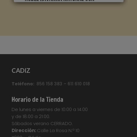
CORTES DE SIERRA CLM1656
Marca
:
Quick Step
Referencia
:
Classic
Color
:
Roble claro
Categorías:
CLASSIC
,
Suelo laminado Quick
CADIZ
Step
Etiquetas:
Parquet
,
Parquet
Flotante
,
Quickstep
,
Suelo Laminado
,
Suelo
Teléfono:
Laminado Quick Step Classic
856 158 383 – 611 610 018
,
Suelo
Laminado QuickStep
,
Suelo Tarima
,
Tarima
Flotante
,
Tarima Laminada
,
Tarimas
Horario de la Tienda
Your custom text here...
De lunes a viernes de 10:00 a 14:00
y de 18:00 a 21:00.
Sábados verano CERRADO.
Dirección:
Calle La Rosa N.º 10